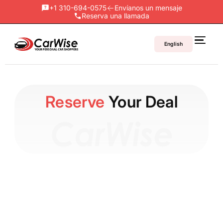
+1 310-694-0575
Envíanos un mensaje
Reserva una llamada
English
Reserve
Your Deal
1. Requirements: