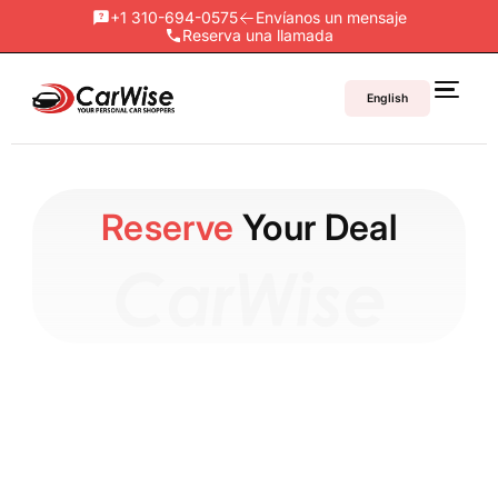
+1 310-694-0575
Envíanos un mensaje
Reserva una llamada
English
Reserve
Your Deal
1. Requirements: