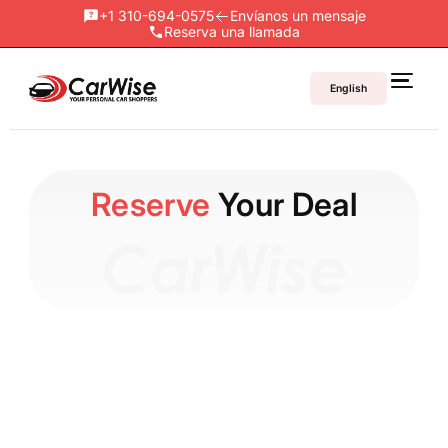
+1 310-694-0575
Envíanos un mensaje
Reserva una llamada
English
Reserve
Your Deal
1. Requirements: