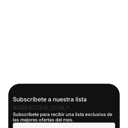
Feb 21, 2026
Nick Hinojosa
Money Factor en un Lease: Qué Es y Cómo
Afecta tu Pago Mensual
Aprende a negociar mejores términos en tu
próximo leasing
Read More
Subscríbete a nuestra lista
#GREATDEALSONLY
Subscríbete para recibir una lista exclusiva de
las mejores ofertas del mes.